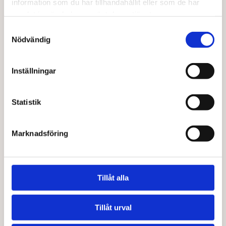
information som du har tillhandahållit eller som de har
samlat in när du har använt deras tjänster.
Samtyckesval
Nödvändig
OCEAN
OCEAN
Mjukmedel blue sky 1 l
Mjukmedel harmoni 1 l
Inställningar
89,00
kr
89,00
kr
Lägg till i varukorg
Läs mer
Statistik
Marknadsföring
Tillåt alla
Tillåt urval