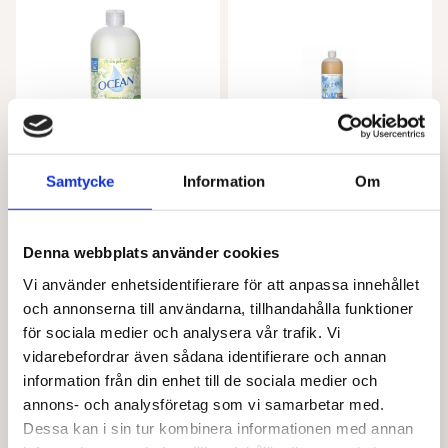
Samtycke
Information
Om
OCEAN
OCEAN
Mjukmedel sommaräng 1 l
Flytande tvättmedel med parfym ocean 1 l
Denna webbplats använder cookies
89,00
kr
109,00
kr
Vi använder enhetsidentifierare för att anpassa innehållet
Lägg till i varukorg
Lägg till i varukorg
och annonserna till användarna, tillhandahålla funktioner
för sociala medier och analysera vår trafik. Vi
vidarebefordrar även sådana identifierare och annan
information från din enhet till de sociala medier och
annons- och analysföretag som vi samarbetar med.
Dessa kan i sin tur kombinera informationen med annan