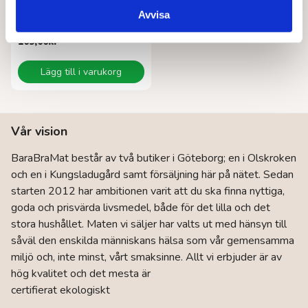
OCEAN
Avvisa
Flytande tvättmedel oparfymerad 1 l
109,00
kr
Lägg till i varukorg
Vår vision
BaraBraMat består av två butiker i Göteborg; en i Olskroken
och en i Kungsladugård samt försäljning här på nätet. Sedan
starten 2012 har ambitionen varit att du ska finna nyttiga,
goda och prisvärda livsmedel, både för det lilla och det
stora hushållet. Maten vi säljer har valts ut med hänsyn till
såväl den enskilda människans hälsa som vår gemensamma
miljö och, inte minst, vårt smaksinne. Allt vi erbjuder är av
hög kvalitet och det mesta är
certifierat ekologiskt