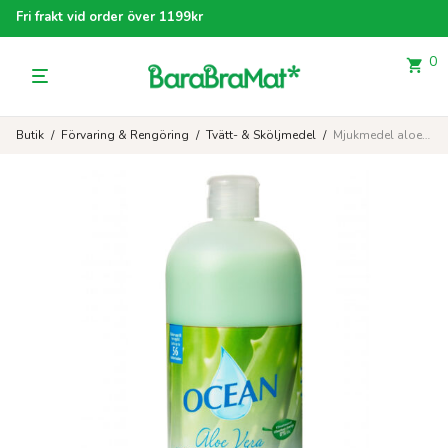
Fri frakt vid order över 1199kr
0
Butik
/
Förvaring & Rengöring
/
Tvätt- & Sköljmedel
/
Mjukmedel aloe vera 1 l