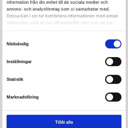
information från din enhet till de sociala medier och
annons- och analysföretag som vi samarbetar med.
Dessa kan i sin tur kombinera informationen med annan
Du gillar kanske också…
information som du har tillhandahållit eller som de har
samlat in när du har använt deras tjänster.
Samtyckesval
Nödvändig
Inställningar
Statistik
Marknadsföring
BAUCKHOF
BODE NATURKOST
Äpple-mangopuré EKO
Agavesirap EKO
46,00
kr
94,00
kr
Tillåt alla