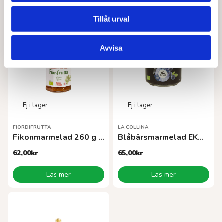
Läs mer
Lägg till i varukorg
Tillåt urval
Avvisa
FIORDIFRUTTA
LA COLLINA
Fikonmarmelad 260 g EKO
Blåbärsmarmelad EKO 270 g
62,00
kr
65,00
kr
Läs mer
Läs mer