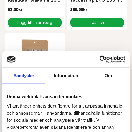
Risnudlar wakame 250g
Yaconsirap EKO 250 ml
52,00
kr
188,00
kr
Lägg till i varukorg
Läs mer
Samtycke
Information
Om
Denna webbplats använder cookies
ALIVE FOODS
Hot chocolate chili EKO 150 g
Vi använder enhetsidentifierare för att anpassa innehållet
84,00
kr
och annonserna till användarna, tillhandahålla funktioner
för sociala medier och analysera vår trafik. Vi
Lägg till i varukorg
vidarebefordrar även sådana identifierare och annan