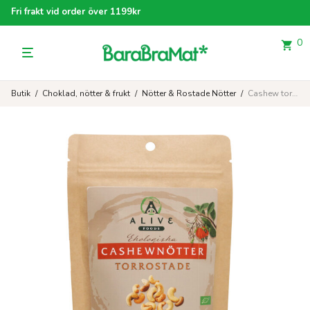
Fri frakt vid order över 1199kr
0
Butik
/
Choklad, nötter & frukt
/
Nötter & Rostade Nötter
/
Cashew torrostad o saltad200 g EKO