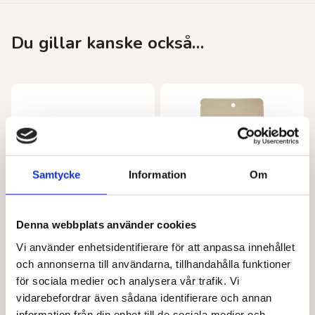
Du gillar kanske också…
Samtycke
Information
Om
Denna webbplats använder cookies
ALIVE FOODS
ALIVE FOODS
Vi använder enhetsidentifierare för att anpassa innehållet
Mandelsmör stenmalet EKO 260 g
Moringa EKO 150 g
och annonserna till användarna, tillhandahålla funktioner
160,00
kr
103,00
kr
för sociala medier och analysera vår trafik. Vi
vidarebefordrar även sådana identifierare och annan
Läs mer
Läs mer
information från din enhet till de sociala medier och