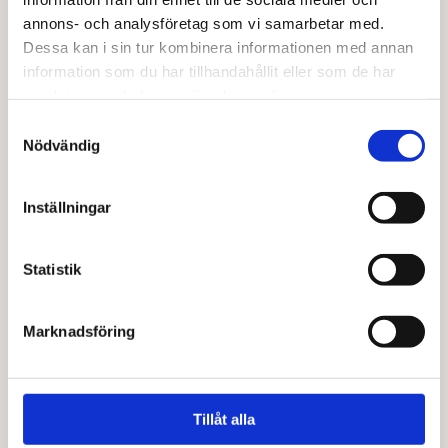
annons- och analysföretag som vi samarbetar med.
Dessa kan i sin tur kombinera informationen med annan
information som du har tillhandahållit eller som de har
samlat in när du har använt deras tjänster.
Samtyckesval
Nödvändig
Inställningar
ALIVE FOODS
ALIVE FOODS
Spirulina EKO 120 g
Ärtprotein EKO 500 g
Statistik
103,00
kr
188,00
kr
Marknadsföring
Lägg till i varukorg
Lägg till i varukorg
Tillåt alla